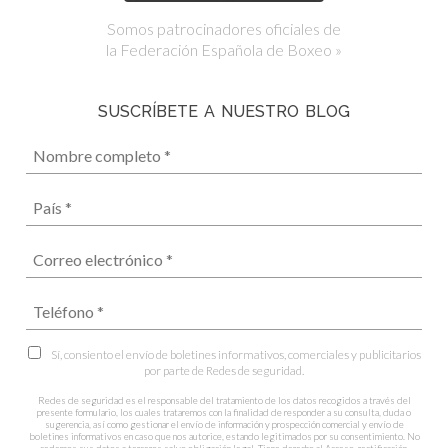
Somos patrocinadores oficiales de
la Federación Española de Boxeo »
SUSCRÍBETE A NUESTRO BLOG
Sí, consiento el envío de boletines informativos, comerciales y publicitarios
por parte de Redes de seguridad.
Redes de seguridad es el responsable del tratamiento de los datos recogidos a través del
presente formulario, los cuales trataremos con la finalidad de responder a su consulta, duda o
sugerencia, así como gestionar el envío de información y prospección comercial y envío de
boletines informativos en caso que nos autorice, estando legitimados por su consentimiento. No