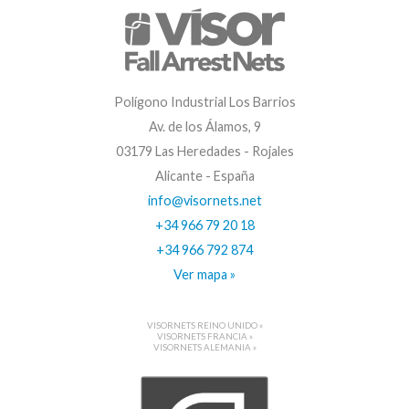
Polígono Industrial Los Barrios
Av. de los Álamos, 9
03179 Las Heredades - Rojales
Alicante - España
info@visornets.net
+34 966 79 20 18
+34 966 792 874
Ver mapa »
VISORNETS REINO UNIDO »
VISORNETS FRANCIA »
VISORNETS ALEMANIA »