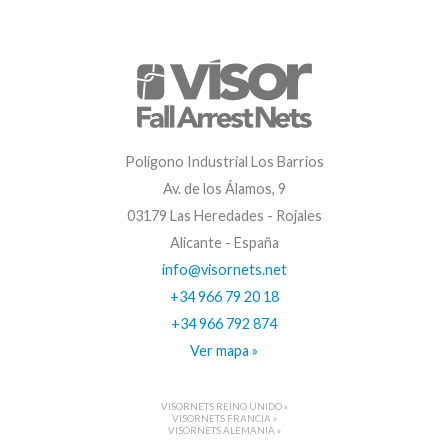
Polígono Industrial Los Barrios
Av. de los Álamos, 9
03179 Las Heredades - Rojales
Alicante - España
info@visornets.net
+34 966 79 20 18
+34 966 792 874
Ver mapa »
VISORNETS REINO UNIDO »
VISORNETS FRANCIA »
VISORNETS ALEMANIA »