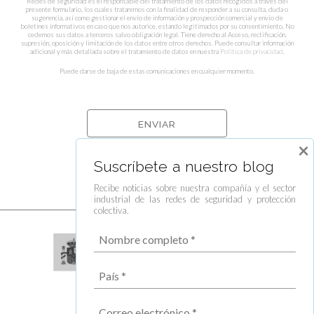
Redes de seguridad es el responsable del tratamiento de los datos recogidos a través del
presente formulario, los cuales trataremos con la finalidad de responder a su consulta, duda o
sugerencia, así como gestionar el envío de información y prospección comercial y envío de
boletines informativos en caso que nos autorice, estando legitimados por su consentimiento. No
cedemos sus datos a terceros salvo obligación legal. Tiene derecho al Acceso, rectificación,
supresión, oposición y limitación de los datos entre otros derechos. Puede consultar información
adicional y más detallada sobre el tratamiento de datos en nuestra
Política de privacidad
.
Puede darse de baja de estas comunicaciones en cualquier momento.
×
Suscríbete a nuestro blog
Recibe noticias sobre nuestra compañía y el sector
industrial de las redes de seguridad y protección
colectiva.