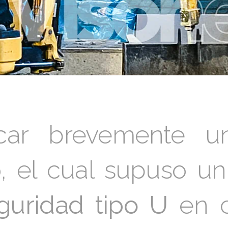
car brevemente u
, el cual supuso un
guridad tipo U
en c