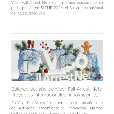
referencia en seguridad
Visor Fall Arrest Nets confirma una edición más su
participación en SICUR 2026, el Salón Internacional
de la Seguridad, que…
Balance del año de Visor Fall Arrest Nets:
Proyectos internacionales, innovación y
crecimiento en el sector de la seguridad
En Visor Fall Arrest Nets hemos tenido un año lleno
de actividad, crecimiento e innovación. Hemos
realizado numerosos proyectos importantes…