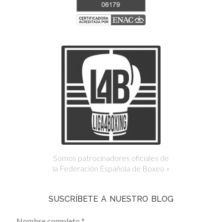
Somos patrocinadores oficiales de
la Federación Española de Boxeo »
SUSCRÍBETE A NUESTRO BLOG