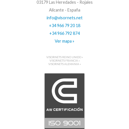
03179 Las Heredades - Rojales
Alicante - España
info@visornets.net
+34 966 79 20 18
+34 966 792 874
Ver mapa »
VISORNETS REINO UNIDO »
VISORNETS FRANCIA »
VISORNETS ALEMANIA »