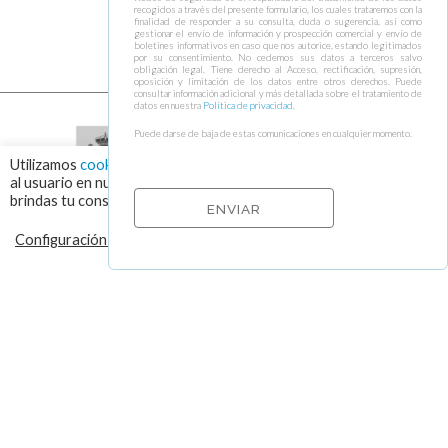
recogidos a través del presente formulario, los cuales trataremos con la
finalidad de responder a su consulta, duda o sugerencia, así como
gestionar el envío de información y prospección comercial y envío de
boletines informativos en caso que nos autorice, estando legitimados
por su consentimiento. No cedemos sus datos a terceros salvo
obligación legal. Tiene derecho al Acceso, rectificación, supresión,
oposición y limitación de los datos entre otros derechos. Puede
consultar información adicional y más detallada sobre el tratamiento de
datos en nuestra
Política de privacidad
.
Puede darse de baja de estas comunicaciones en cualquier momento.
Utilizamos
cookies
para asegurar que damos la mejor experiencia
al usuario en nuestra web. Haciendo click en el botón "Aceptar",
brindas tu consentimiento para el uso de todas las cookies.
Configuración de cookies
RECHAZAR
ACEPTAR