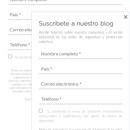
×
Suscríbete a nuestro blog
Recibe noticias sobre nuestra compañía y el sector
industrial de las redes de seguridad y protección
colectiva.
Sí, consiento el envío de boletines informativos, comerciales y publicitarios
por parte de Redes de seguridad.
Redes de seguridad es el responsable del tratamiento de los datos recogidos a través del
presente formulario, los cuales trataremos con la finalidad de responder a su consulta, duda o
sugerencia, así como gestionar el envío de información y prospección comercial y envío de
boletines informativos en caso que nos autorice, estando legitimados por su consentimiento. No
cedemos sus datos a terceros salvo obligación legal. Tiene derecho al Acceso, rectificación,
supresión, oposición y limitación de los datos entre otros derechos. Puede consultar información
adicional y más detallada sobre el tratamiento de datos en nuestra
Política de privacidad
.
Puede darse de baja de estas comunicaciones en cualquier momento.
Sí, consiento el envío de boletines informativos,
comerciales y publicitarios por parte de Redes de
seguridad.
Redes de seguridad es el responsable del tratamiento de los datos