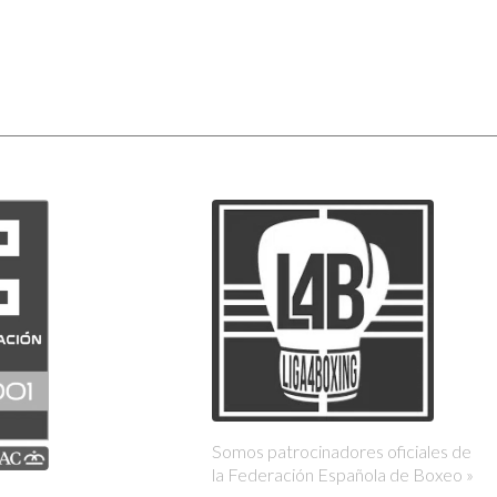
Somos patrocinadores oficiales de
la Federación Española de Boxeo »