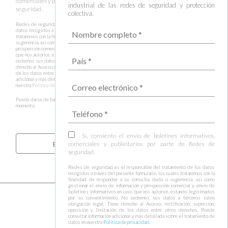
comerciales y publicitarios por parte de Redes de
industrial de las redes de seguridad y protección
seguridad.
colectiva.
Redes de seguridad es el responsable del tratamiento de los
datos recogidos a través del presente formulario, los cuales
trataremos con la finalidad de responder a su consulta, duda o
sugerencia, así como gestionar el envío de información y
prospección comercial y envío de boletines informativos en caso
que nos autorice, estando legitimados por su consentimiento. No
cedemos sus datos a terceros salvo obligación legal. Tiene
derecho al Acceso, rectificación, supresión, oposición y limitación
de los datos entre otros derechos. Puede consultar información
adicional y más detallada sobre el tratamiento de datos en
nuestra
Política de privacidad
.
Puede darse de baja de estas comunicaciones en cualquier
momento.
Sí, consiento el envío de boletines informativos,
comerciales y publicitarios por parte de Redes de
seguridad.
Redes de seguridad es el responsable del tratamiento de los datos
recogidos a través del presente formulario, los cuales trataremos con la
finalidad de responder a su consulta, duda o sugerencia, así como
gestionar el envío de información y prospección comercial y envío de
boletines informativos en caso que nos autorice, estando legitimados
por su consentimiento. No cedemos sus datos a terceros salvo
obligación legal. Tiene derecho al Acceso, rectificación, supresión,
oposición y limitación de los datos entre otros derechos. Puede
consultar información adicional y más detallada sobre el tratamiento de
datos en nuestra
Política de privacidad
.