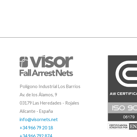
Polígono Industrial Los Barrios
Av. de los Álamos, 9
03179 Las Heredades - Rojales
Alicante - España
info@visornets.net
+34 966 79 20 18
+34 966 792 874