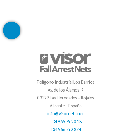
Polígono Industrial Los Barrios
Av. de los Álamos, 9
03179 Las Heredades - Rojales
Alicante - España
info@visornets.net
+34 966 79 20 18
+34 966 792 874