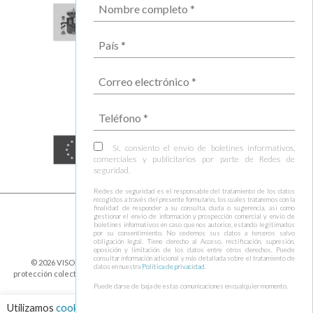
Sí, consiento el envío de boletines informativos,
comerciales y publicitarios por parte de Redes de
seguridad.
Redes de seguridad es el responsable del tratamiento de los datos
recogidos a través del presente formulario, los cuales trataremos con la
finalidad de responder a su consulta, duda o sugerencia, así como
gestionar el envío de información y prospección comercial y envío de
boletines informativos en caso que nos autorice, estando legitimados
por su consentimiento. No cedemos sus datos a terceros salvo
obligación legal. Tiene derecho al Acceso, rectificación, supresión,
oposición y limitación de los datos entre otros derechos. Puede
consultar información adicional y más detallada sobre el tratamiento de
© 2026 VISOR FALL ARREST NETS Redes de seguridad y elementos de
datos en nuestra
Política de privacidad
.
protección colectiva ⁃
Política de cookies y protección de datos
⁃
Condiciones de
envío
⁃ Design by
Ixotype
Puede darse de baja de estas comunicaciones en cualquier momento.
Utilizamos
cookies
para asegurar que damos la mejor experiencia