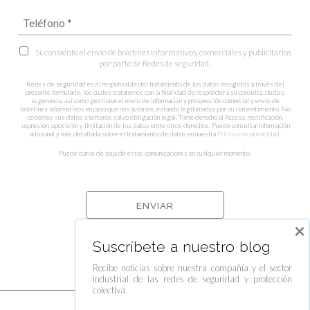
Sí, consiento el envío de boletines informativos, comerciales y publicitarios
por parte de Redes de seguridad.
Redes de seguridad es el responsable del tratamiento de los datos recogidos a través del
presente formulario, los cuales trataremos con la finalidad de responder a su consulta, duda o
sugerencia, así como gestionar el envío de información y prospección comercial y envío de
boletines informativos en caso que nos autorice, estando legitimados por su consentimiento. No
cedemos sus datos a terceros salvo obligación legal. Tiene derecho al Acceso, rectificación,
supresión, oposición y limitación de los datos entre otros derechos. Puede consultar información
adicional y más detallada sobre el tratamiento de datos en nuestra
Política de privacidad
.
Puede darse de baja de estas comunicaciones en cualquier momento.
×
Suscríbete a nuestro blog
Recibe noticias sobre nuestra compañía y el sector
industrial de las redes de seguridad y protección
colectiva.