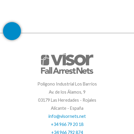
Polígono Industrial Los Barrios
Av. de los Álamos, 9
03179 Las Heredades - Rojales
Alicante - España
info@visornets.net
+34 966 79 20 18
+34 966 792 874