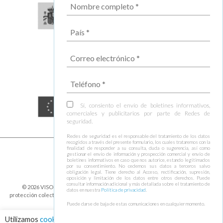
Sí, consiento el envío de boletines informativos,
comerciales y publicitarios por parte de Redes de
seguridad.
Redes de seguridad es el responsable del tratamiento de los datos
recogidos a través del presente formulario, los cuales trataremos con la
finalidad de responder a su consulta, duda o sugerencia, así como
gestionar el envío de información y prospección comercial y envío de
boletines informativos en caso que nos autorice, estando legitimados
por su consentimiento. No cedemos sus datos a terceros salvo
obligación legal. Tiene derecho al Acceso, rectificación, supresión,
oposición y limitación de los datos entre otros derechos. Puede
consultar información adicional y más detallada sobre el tratamiento de
© 2026 VISOR FALL ARREST NETS Redes de seguridad y elementos de
datos en nuestra
Política de privacidad
.
protección colectiva ⁃
Política de cookies y protección de datos
⁃
Condiciones de
envío
⁃ Design by
Ixotype
Puede darse de baja de estas comunicaciones en cualquier momento.
Utilizamos
cookies
para asegurar que damos la mejor experiencia