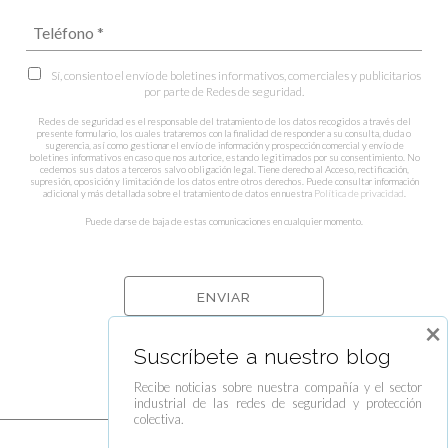
Sí, consiento el envío de boletines informativos, comerciales y publicitarios
por parte de Redes de seguridad.
Redes de seguridad es el responsable del tratamiento de los datos recogidos a través del
presente formulario, los cuales trataremos con la finalidad de responder a su consulta, duda o
sugerencia, así como gestionar el envío de información y prospección comercial y envío de
boletines informativos en caso que nos autorice, estando legitimados por su consentimiento. No
cedemos sus datos a terceros salvo obligación legal. Tiene derecho al Acceso, rectificación,
supresión, oposición y limitación de los datos entre otros derechos. Puede consultar información
adicional y más detallada sobre el tratamiento de datos en nuestra
Política de privacidad
.
Puede darse de baja de estas comunicaciones en cualquier momento.
×
Suscríbete a nuestro blog
Recibe noticias sobre nuestra compañía y el sector
industrial de las redes de seguridad y protección
colectiva.