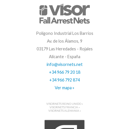
Polígono Industrial Los Barrios
Av. de los Álamos, 9
03179 Las Heredades - Rojales
Alicante - España
info@visornets.net
+34 966 79 20 18
+34 966 792 874
Ver mapa »
VISORNETS REINO UNIDO »
VISORNETS FRANCIA »
VISORNETS ALEMANIA »