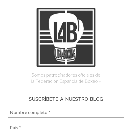
Somos patrocinadores oficiales de
la Federación Española de Boxeo »
SUSCRÍBETE A NUESTRO BLOG