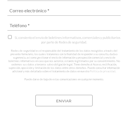
Sí, consiento el envío de boletines informativos, comerciales y publicitarios
por parte de Redes de seguridad.
Redes de seguridad es el responsable del tratamiento de los datos recogidos a través del
presente formulario, los cuales trataremos con la finalidad de responder a su consulta, duda o
sugerencia, así como gestionar el envío de información y prospección comercial y envío de
boletines informativos en caso que nos autorice, estando legitimados por su consentimiento. No
cedemos sus datos a terceros salvo obligación legal. Tiene derecho al Acceso, rectificación,
supresión, oposición y limitación de los datos entre otros derechos. Puede consultar información
adicional y más detallada sobre el tratamiento de datos en nuestra
Política de privacidad
.
Puede darse de baja de estas comunicaciones en cualquier momento.