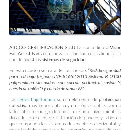
AIDICO CERTIFICACIÓN S.L.U
ha concedido a
Visor
Fall Arrest Nets
una nueva certificación de calidad para
uno de nuestros
sistemas de seguridad
.
En esta ocasión se trata del certificado:
“Red de seguridad
para red bajo forjado UNE 81652:2013 Sistema B Q100
polipropileno sin nudos, con cuerda perimetral cosida Y,
cuerda de unión O y cuerda de atado W.”
Las
redes bajo forjado
son un elemento de
protección
colectiva
muy importante cuya misión es doble: por un
lado cubrir el riesgo de caída a distinto nivel mientras
duran los procesos de instalación de paneles y tableros
que componen los sistemas de encofrado horizontal, y
por otro lado asegurar a los operarios en caso de que