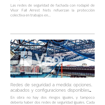
Protección completa en altura
Las redes de seguridad de fachada con rodapié de
Visor Fall Arrest Nets refuerzan la protección
colectiva en trabajos en…
Redes de seguridad a medida: opciones,
acabados y configuraciones disponibles
en Visor Fall Arrest Nets
En obra no hay dos riesgos iguales, y tampoco
debería haber dos redes de seguridad iguales. Cada