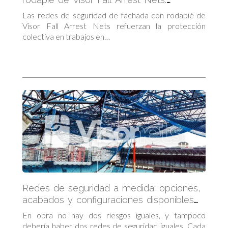
Protección completa en altura
Las redes de seguridad de fachada con rodapié de
Visor Fall Arrest Nets refuerzan la protección
colectiva en trabajos en…
Redes de seguridad a medida: opciones,
acabados y configuraciones disponibles
en Visor Fall Arrest Nets
En obra no hay dos riesgos iguales, y tampoco
debería haber dos redes de seguridad iguales. Cada