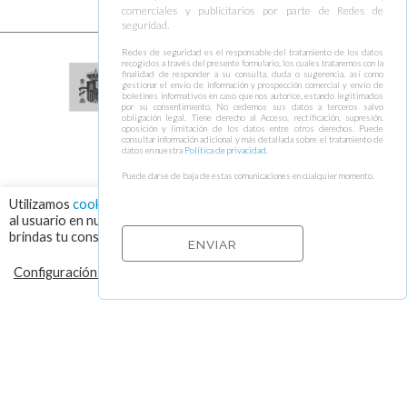
comerciales y publicitarios por parte de Redes de
seguridad.
Redes de seguridad es el responsable del tratamiento de los datos
recogidos a través del presente formulario, los cuales trataremos con la
finalidad de responder a su consulta, duda o sugerencia, así como
gestionar el envío de información y prospección comercial y envío de
boletines informativos en caso que nos autorice, estando legitimados
por su consentimiento. No cedemos sus datos a terceros salvo
obligación legal. Tiene derecho al Acceso, rectificación, supresión,
oposición y limitación de los datos entre otros derechos. Puede
consultar información adicional y más detallada sobre el tratamiento de
datos en nuestra
Política de privacidad
.
Puede darse de baja de estas comunicaciones en cualquier momento.
Utilizamos
cookies
para asegurar que damos la mejor experiencia
al usuario en nuestra web. Haciendo click en el botón "Aceptar",
brindas tu consentimiento para el uso de todas las cookies.
Configuración de cookies
RECHAZAR
ACEPTAR
© 2026 VISOR FALL ARREST NETS Redes de seguridad y elementos de