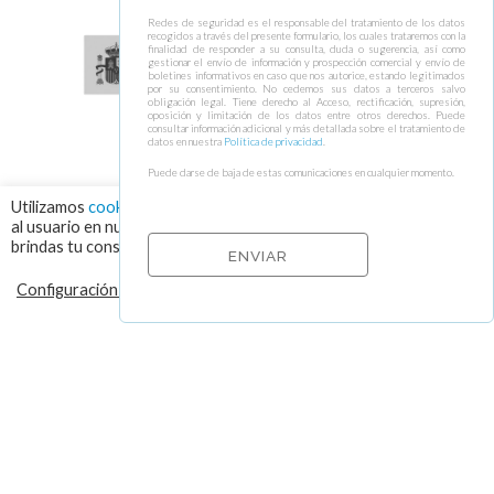
Redes de seguridad es el responsable del tratamiento de los datos
recogidos a través del presente formulario, los cuales trataremos con la
finalidad de responder a su consulta, duda o sugerencia, así como
gestionar el envío de información y prospección comercial y envío de
boletines informativos en caso que nos autorice, estando legitimados
por su consentimiento. No cedemos sus datos a terceros salvo
obligación legal. Tiene derecho al Acceso, rectificación, supresión,
oposición y limitación de los datos entre otros derechos. Puede
consultar información adicional y más detallada sobre el tratamiento de
datos en nuestra
Política de privacidad
.
Puede darse de baja de estas comunicaciones en cualquier momento.
Utilizamos
cookies
para asegurar que damos la mejor experiencia
al usuario en nuestra web. Haciendo click en el botón "Aceptar",
brindas tu consentimiento para el uso de todas las cookies.
Configuración de cookies
RECHAZAR
ACEPTAR
© 2026 VISOR FALL ARREST NETS Redes de seguridad y elementos de
protección colectiva ⁃
Política de cookies y protección de datos
⁃
Condiciones de
envío
⁃ Design by
Ixotype