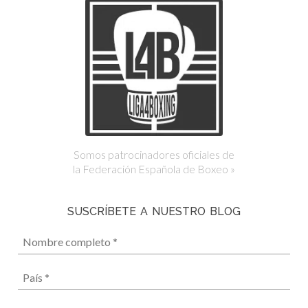
Somos patrocinadores oficiales de
la Federación Española de Boxeo »
SUSCRÍBETE A NUESTRO BLOG