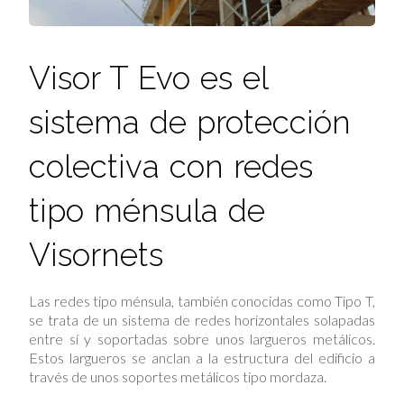
Visor T Evo es el
sistema de protección
colectiva con redes
tipo ménsula de
Visornets
Las redes tipo ménsula, también conocidas como Tipo T,
se trata de un sistema de redes horizontales solapadas
entre sí y soportadas sobre unos largueros metálicos.
Estos largueros se anclan a la estructura del edificio a
través de unos soportes metálicos tipo mordaza.