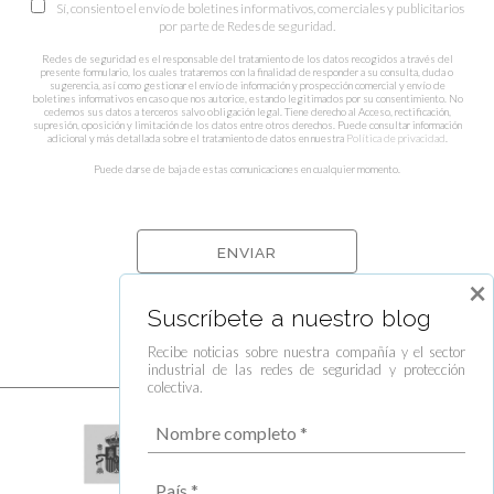
Sí, consiento el envío de boletines informativos, comerciales y publicitarios
por parte de Redes de seguridad.
Redes de seguridad es el responsable del tratamiento de los datos recogidos a través del
presente formulario, los cuales trataremos con la finalidad de responder a su consulta, duda o
sugerencia, así como gestionar el envío de información y prospección comercial y envío de
boletines informativos en caso que nos autorice, estando legitimados por su consentimiento. No
cedemos sus datos a terceros salvo obligación legal. Tiene derecho al Acceso, rectificación,
supresión, oposición y limitación de los datos entre otros derechos. Puede consultar información
adicional y más detallada sobre el tratamiento de datos en nuestra
Política de privacidad
.
Puede darse de baja de estas comunicaciones en cualquier momento.
×
Suscríbete a nuestro blog
Recibe noticias sobre nuestra compañía y el sector
industrial de las redes de seguridad y protección
colectiva.