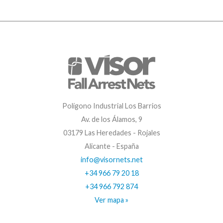
Polígono Industrial Los Barrios
Av. de los Álamos, 9
03179 Las Heredades - Rojales
Alicante - España
info@visornets.net
+34 966 79 20 18
+34 966 792 874
Ver mapa »