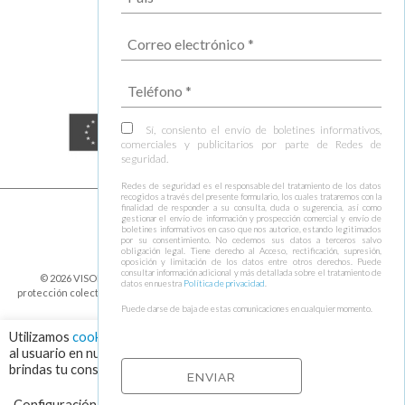
Sí, consiento el envío de boletines informativos,
comerciales y publicitarios por parte de Redes de
seguridad.
Redes de seguridad es el responsable del tratamiento de los datos
recogidos a través del presente formulario, los cuales trataremos con la
finalidad de responder a su consulta, duda o sugerencia, así como
gestionar el envío de información y prospección comercial y envío de
boletines informativos en caso que nos autorice, estando legitimados
por su consentimiento. No cedemos sus datos a terceros salvo
obligación legal. Tiene derecho al Acceso, rectificación, supresión,
oposición y limitación de los datos entre otros derechos. Puede
consultar información adicional y más detallada sobre el tratamiento de
© 2026 VISOR FALL ARREST NETS Redes de seguridad y elementos de
datos en nuestra
Política de privacidad
.
protección colectiva ⁃
Política de cookies y protección de datos
⁃
Condiciones de
envío
⁃ Design by
Ixotype
Puede darse de baja de estas comunicaciones en cualquier momento.
Utilizamos
cookies
para asegurar que damos la mejor experiencia
al usuario en nuestra web. Haciendo click en el botón "Aceptar",
brindas tu consentimiento para el uso de todas las cookies.
Configuración de cookies
RECHAZAR
ACEPTAR