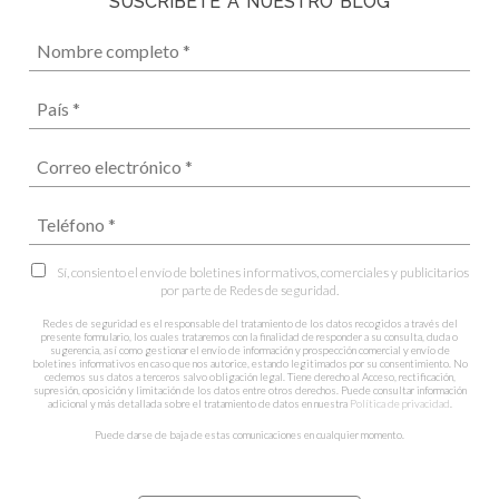
SUSCRÍBETE A NUESTRO BLOG
Sí, consiento el envío de boletines informativos, comerciales y publicitarios
por parte de Redes de seguridad.
Redes de seguridad es el responsable del tratamiento de los datos recogidos a través del
presente formulario, los cuales trataremos con la finalidad de responder a su consulta, duda o
sugerencia, así como gestionar el envío de información y prospección comercial y envío de
boletines informativos en caso que nos autorice, estando legitimados por su consentimiento. No
cedemos sus datos a terceros salvo obligación legal. Tiene derecho al Acceso, rectificación,
supresión, oposición y limitación de los datos entre otros derechos. Puede consultar información
adicional y más detallada sobre el tratamiento de datos en nuestra
Política de privacidad
.
Puede darse de baja de estas comunicaciones en cualquier momento.