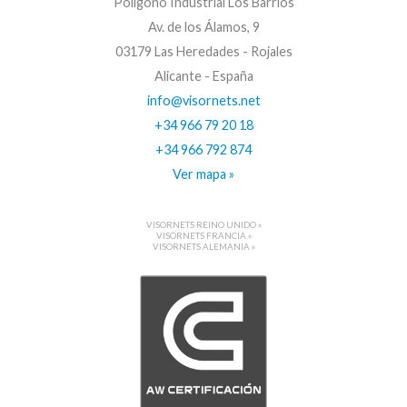
Polígono Industrial Los Barrios
Av. de los Álamos, 9
03179 Las Heredades - Rojales
Alicante - España
info@visornets.net
+34 966 79 20 18
+34 966 792 874
Ver mapa »
VISORNETS REINO UNIDO »
VISORNETS FRANCIA »
VISORNETS ALEMANIA »