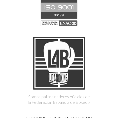
Somos patrocinadores oficiales de
la Federación Española de Boxeo »