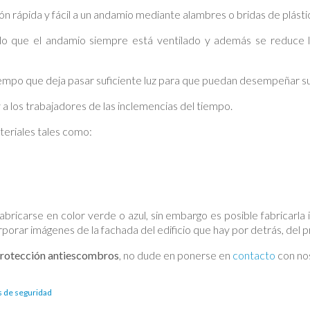
ón rápida y fácil a un andamio mediante alambres o bridas de plásti
lo que el andamio siempre está ventilado y además se reduce la
 tiempo que deja pasar suficiente luz para que puedan desempeñar su
 a los trabajadores de las inclemencias del tiempo.
eriales tales como:
abricarse en color verde o azul, sin embargo es posible fabricarla
porar imágenes de la fachada del edificio que hay por detrás, del p
protección antiescombros
, no dude en ponerse en
contacto
con no
 de seguridad