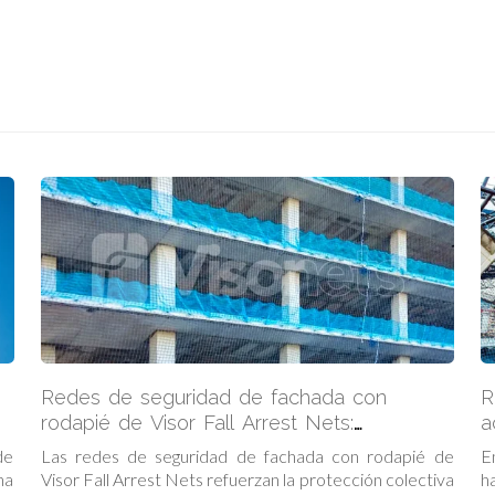
Redes de seguridad de fachada con
R
rodapié de Visor Fall Arrest Nets:
a
Protección completa en altura
V
de
Las redes de seguridad de fachada con rodapié de
E
na
Visor Fall Arrest Nets refuerzan la protección colectiva
h