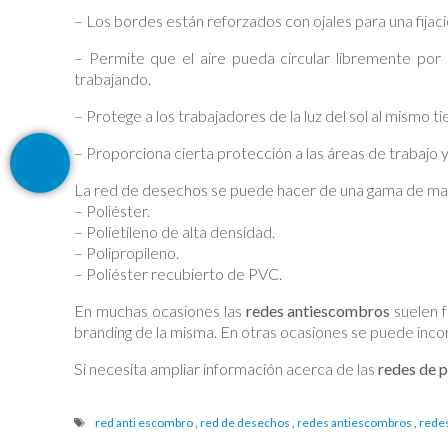
– Los bordes están reforzados con ojales para una fijaci
– Permite que el aire pueda circular libremente por 
trabajando.
– Protege a los trabajadores de la luz del sol al mismo
– Proporciona cierta protección a las áreas de trabajo y
La red de desechos se puede hacer de una gama de mat
– Poliéster.
– Polietileno de alta densidad.
– Polipropileno.
– Poliéster recubierto de PVC.
En muchas ocasiones las
redes antiescombros
suelen f
branding de la misma. En otras ocasiones se puede incor
Si necesita ampliar información acerca de las
redes de 
red anti escombro
,
red de desechos
,
redes antiescombros
,
redes