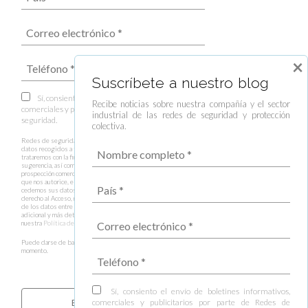
×
Suscríbete a nuestro blog
Sí, consiento el envío de boletines informativos,
Recibe noticias sobre nuestra compañía y el sector
comerciales y publicitarios por parte de Redes de
industrial de las redes de seguridad y protección
seguridad.
colectiva.
Redes de seguridad es el responsable del tratamiento de los
datos recogidos a través del presente formulario, los cuales
trataremos con la finalidad de responder a su consulta, duda o
sugerencia, así como gestionar el envío de información y
prospección comercial y envío de boletines informativos en caso
que nos autorice, estando legitimados por su consentimiento. No
cedemos sus datos a terceros salvo obligación legal. Tiene
derecho al Acceso, rectificación, supresión, oposición y limitación
de los datos entre otros derechos. Puede consultar información
adicional y más detallada sobre el tratamiento de datos en
nuestra
Política de privacidad
.
Puede darse de baja de estas comunicaciones en cualquier
momento.
Sí, consiento el envío de boletines informativos,
comerciales y publicitarios por parte de Redes de