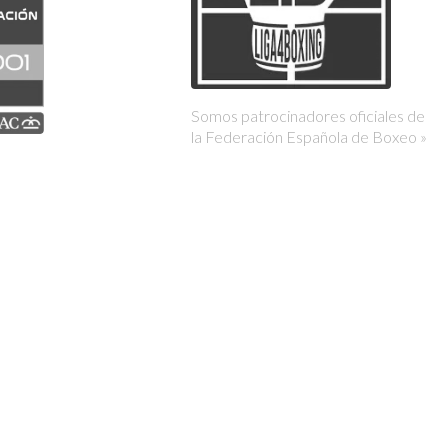
Somos patrocinadores oficiales de
la Federación Española de Boxeo »