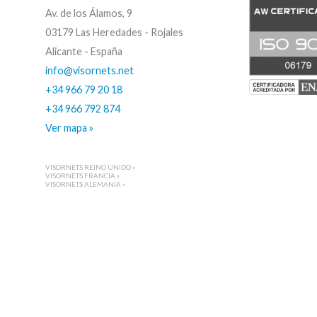
Av. de los Álamos, 9
03179 Las Heredades - Rojales
Alicante - España
info@visornets.net
+34 966 79 20 18
+34 966 792 874
Ver mapa »
VISORNETS REINO UNIDO »
VISORNETS FRANCIA »
VISORNETS ALEMANIA »