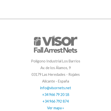
Polígono Industrial Los Barrios
Av. de los Álamos, 9
03179 Las Heredades - Rojales
Alicante - España
info@visornets.net
+34 966 79 20 18
+34 966 792 874
Ver mapa »