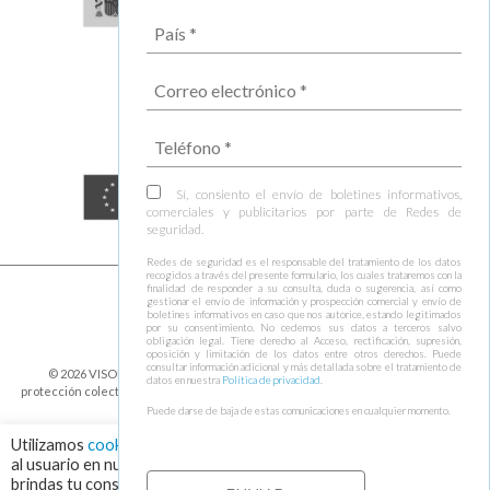
Sí, consiento el envío de boletines informativos,
comerciales y publicitarios por parte de Redes de
seguridad.
Redes de seguridad es el responsable del tratamiento de los datos
recogidos a través del presente formulario, los cuales trataremos con la
finalidad de responder a su consulta, duda o sugerencia, así como
gestionar el envío de información y prospección comercial y envío de
boletines informativos en caso que nos autorice, estando legitimados
por su consentimiento. No cedemos sus datos a terceros salvo
obligación legal. Tiene derecho al Acceso, rectificación, supresión,
oposición y limitación de los datos entre otros derechos. Puede
consultar información adicional y más detallada sobre el tratamiento de
© 2026 VISOR FALL ARREST NETS Redes de seguridad y elementos de
datos en nuestra
Política de privacidad
.
protección colectiva ⁃
Política de cookies y protección de datos
⁃
Condiciones de
envío
⁃ Design by
Ixotype
Puede darse de baja de estas comunicaciones en cualquier momento.
Utilizamos
cookies
para asegurar que damos la mejor experiencia
al usuario en nuestra web. Haciendo click en el botón "Aceptar",
brindas tu consentimiento para el uso de todas las cookies.