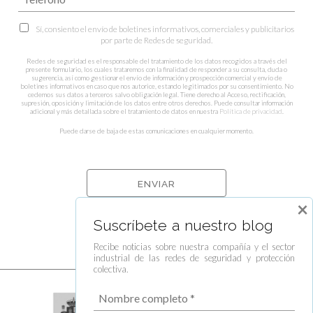
Sí, consiento el envío de boletines informativos, comerciales y publicitarios
por parte de Redes de seguridad.
Redes de seguridad es el responsable del tratamiento de los datos recogidos a través del
presente formulario, los cuales trataremos con la finalidad de responder a su consulta, duda o
sugerencia, así como gestionar el envío de información y prospección comercial y envío de
boletines informativos en caso que nos autorice, estando legitimados por su consentimiento. No
cedemos sus datos a terceros salvo obligación legal. Tiene derecho al Acceso, rectificación,
supresión, oposición y limitación de los datos entre otros derechos. Puede consultar información
adicional y más detallada sobre el tratamiento de datos en nuestra
Política de privacidad
.
Puede darse de baja de estas comunicaciones en cualquier momento.
×
Suscríbete a nuestro blog
Recibe noticias sobre nuestra compañía y el sector
industrial de las redes de seguridad y protección
colectiva.