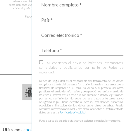
cedemos sus datos a terceros salvo obligación legal. Tiene derecho al Acceso, rectificación,
supresión, oposición y limitación de los datos entre otros derechos. Puede consultar información
adicional y más detallada sobre el tratamiento de datos en nuestra
Política de privacidad
.
Puede darse de baja de estas comunicaciones en cualquier momento.
Sí, consiento el envío de boletines informativos,
comerciales y publicitarios por parte de Redes de
seguridad.
Redes de seguridad es el responsable del tratamiento de los datos
recogidos a través del presente formulario, los cuales trataremos con la
finalidad de responder a su consulta, duda o sugerencia, así como
gestionar el envío de información y prospección comercial y envío de
boletines informativos en caso que nos autorice, estando legitimados
por su consentimiento. No cedemos sus datos a terceros salvo
obligación legal. Tiene derecho al Acceso, rectificación, supresión,
oposición y limitación de los datos entre otros derechos. Puede
consultar información adicional y más detallada sobre el tratamiento de
datos en nuestra
Política de privacidad
.
Puede darse de baja de estas comunicaciones en cualquier momento.
Utilizamos
cookies
para asegurar que damos la mejor experiencia