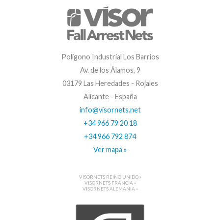
Polígono Industrial Los Barrios
Av. de los Álamos, 9
03179 Las Heredades - Rojales
Alicante - España
info@visornets.net
+34 966 79 20 18
+34 966 792 874
Ver mapa »
VISORNETS REINO UNIDO »
VISORNETS FRANCIA »
VISORNETS ALEMANIA »