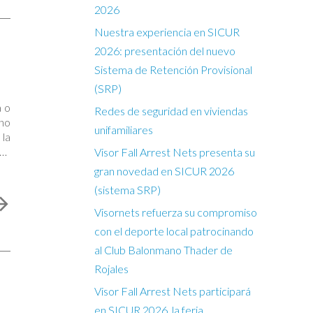
2026
Nuestra experiencia en SICUR
2026: presentación del nuevo
Sistema de Retención Provisional
(SRP)
a o
Redes de seguridad en viviendas
uno
unifamiliares
 la
os
Visor Fall Arrest Nets presenta su
gran novedad en SICUR 2026
(sistema SRP)
Visornets refuerza su compromiso
con el deporte local patrocinando
al Club Balonmano Thader de
Rojales
Visor Fall Arrest Nets participará
en SICUR 2026, la feria