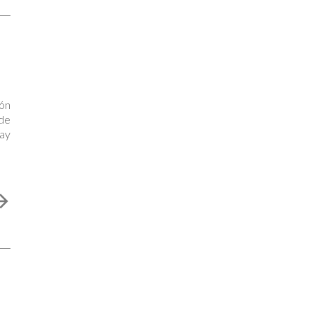
ión
de
ay