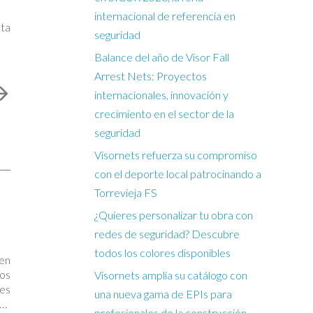
internacional de referencia en
cta
seguridad
Balance del año de Visor Fall
Arrest Nets: Proyectos
internacionales, innovación y
crecimiento en el sector de la
seguridad
Visornets refuerza su compromiso
con el deporte local patrocinando a
Torrevieja FS
¿Quieres personalizar tu obra con
redes de seguridad? Descubre
todos los colores disponibles
en
ios
Visornets amplía su catálogo con
 es
una nueva gama de EPIs para
una
profesionales de la construcción