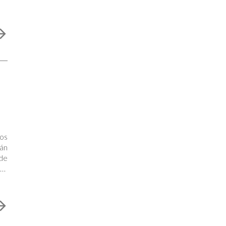
os
án
de
cas