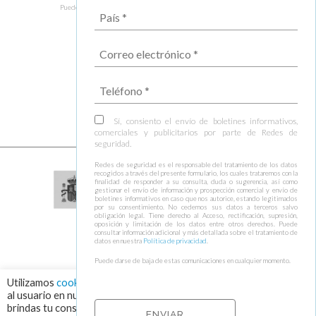
Puede darse de baja de estas comunicaciones en cualquier momento.
Sí, consiento el envío de boletines informativos,
comerciales y publicitarios por parte de Redes de
seguridad.
Redes de seguridad es el responsable del tratamiento de los datos
recogidos a través del presente formulario, los cuales trataremos con la
finalidad de responder a su consulta, duda o sugerencia, así como
gestionar el envío de información y prospección comercial y envío de
boletines informativos en caso que nos autorice, estando legitimados
por su consentimiento. No cedemos sus datos a terceros salvo
obligación legal. Tiene derecho al Acceso, rectificación, supresión,
oposición y limitación de los datos entre otros derechos. Puede
consultar información adicional y más detallada sobre el tratamiento de
datos en nuestra
Política de privacidad
.
Puede darse de baja de estas comunicaciones en cualquier momento.
Utilizamos
cookies
para asegurar que damos la mejor experiencia
al usuario en nuestra web. Haciendo click en el botón "Aceptar",
brindas tu consentimiento para el uso de todas las cookies.