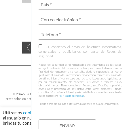
Sí, consiento el envío de boletines informativos,
comerciales y publicitarios por parte de Redes de
seguridad.
Redes de seguridad es el responsable del tratamiento de los datos
recogidos a través del presente formulario, los cuales trataremos con la
finalidad de responder a su consulta, duda o sugerencia, así como
gestionar el envío de información y prospección comercial y envío de
boletines informativos en caso que nos autorice, estando legitimados
por su consentimiento. No cedemos sus datos a terceros salvo
obligación legal. Tiene derecho al Acceso, rectificación, supresión,
oposición y limitación de los datos entre otros derechos. Puede
consultar información adicional y más detallada sobre el tratamiento de
© 2026 VISOR FALL ARREST NETS Redes de seguridad y elementos de
datos en nuestra
Política de privacidad
.
protección colectiva ⁃
Política de cookies y protección de datos
⁃
Condiciones de
envío
⁃ Design by
Ixotype
Puede darse de baja de estas comunicaciones en cualquier momento.
Utilizamos
cookies
para asegurar que damos la mejor experiencia
al usuario en nuestra web. Haciendo click en el botón "Aceptar",
brindas tu consentimiento para el uso de todas las cookies.