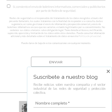
Sí, consiento el envío de boletines informativos, comerciales y publicitarios
por parte de Redes de seguridad.
Redes de seguridad es el responsable del tratamiento de los datos recogidos a través del
presente formulario, los cuales trataremos con la finalidad de responder a su consulta, duda o
sugerencia, así como gestionar el envío de información y prospección comercial y envío de
boletines informativos en caso que nos autorice, estando legitimados por su consentimiento. No
cedemos sus datos a terceros salvo obligación legal. Tiene derecho al Acceso, rectificación,
supresión, oposición y limitación de los datos entre otros derechos. Puede consultar información
adicional y más detallada sobre el tratamiento de datos en nuestra
Política de privacidad
.
Puede darse de baja de estas comunicaciones en cualquier momento.
×
Suscríbete a nuestro blog
Recibe noticias sobre nuestra compañía y el sector
industrial de las redes de seguridad y protección
colectiva.