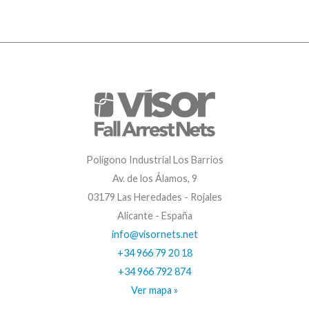
Polígono Industrial Los Barrios
Av. de los Álamos, 9
03179 Las Heredades - Rojales
Alicante - España
info@visornets.net
+34 966 79 20 18
+34 966 792 874
Ver mapa »