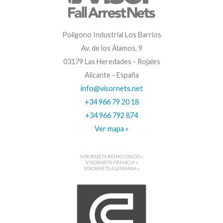
Polígono Industrial Los Barrios
Av. de los Álamos, 9
03179 Las Heredades - Rojales
Alicante - España
info@visornets.net
+34 966 79 20 18
+34 966 792 874
Ver mapa »
VISORNETS REINO UNIDO »
VISORNETS FRANCIA »
VISORNETS ALEMANIA »