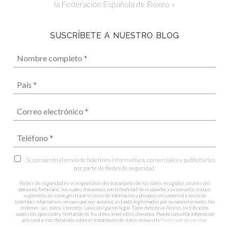
la Federación Española de Boxeo »
SUSCRÍBETE A NUESTRO BLOG
Sí, consiento el envío de boletines informativos, comerciales y publicitarios
por parte de Redes de seguridad.
Redes de seguridad es el responsable del tratamiento de los datos recogidos a través del
presente formulario, los cuales trataremos con la finalidad de responder a su consulta, duda o
sugerencia, así como gestionar el envío de información y prospección comercial y envío de
boletines informativos en caso que nos autorice, estando legitimados por su consentimiento. No
cedemos sus datos a terceros salvo obligación legal. Tiene derecho al Acceso, rectificación,
supresión, oposición y limitación de los datos entre otros derechos. Puede consultar información
adicional y más detallada sobre el tratamiento de datos en nuestra
Política de privacidad
.