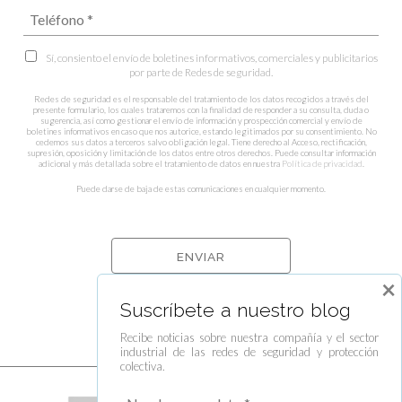
Sí, consiento el envío de boletines informativos, comerciales y publicitarios
por parte de Redes de seguridad.
Redes de seguridad es el responsable del tratamiento de los datos recogidos a través del
presente formulario, los cuales trataremos con la finalidad de responder a su consulta, duda o
sugerencia, así como gestionar el envío de información y prospección comercial y envío de
boletines informativos en caso que nos autorice, estando legitimados por su consentimiento. No
cedemos sus datos a terceros salvo obligación legal. Tiene derecho al Acceso, rectificación,
supresión, oposición y limitación de los datos entre otros derechos. Puede consultar información
adicional y más detallada sobre el tratamiento de datos en nuestra
Política de privacidad
.
Puede darse de baja de estas comunicaciones en cualquier momento.
×
Suscríbete a nuestro blog
Recibe noticias sobre nuestra compañía y el sector
industrial de las redes de seguridad y protección
colectiva.