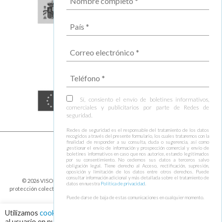
Sí, consiento el envío de boletines informativos,
comerciales y publicitarios por parte de Redes de
seguridad.
Redes de seguridad es el responsable del tratamiento de los datos
recogidos a través del presente formulario, los cuales trataremos con la
finalidad de responder a su consulta, duda o sugerencia, así como
gestionar el envío de información y prospección comercial y envío de
boletines informativos en caso que nos autorice, estando legitimados
por su consentimiento. No cedemos sus datos a terceros salvo
obligación legal. Tiene derecho al Acceso, rectificación, supresión,
oposición y limitación de los datos entre otros derechos. Puede
consultar información adicional y más detallada sobre el tratamiento de
© 2026 VISOR FALL ARREST NETS Redes de seguridad y elementos de
datos en nuestra
Política de privacidad
.
protección colectiva ⁃
Política de cookies y protección de datos
⁃
Condiciones de
envío
⁃ Design by
Ixotype
Puede darse de baja de estas comunicaciones en cualquier momento.
Utilizamos
cookies
para asegurar que damos la mejor experiencia
al usuario en nuestra web. Haciendo click en el botón "Aceptar",