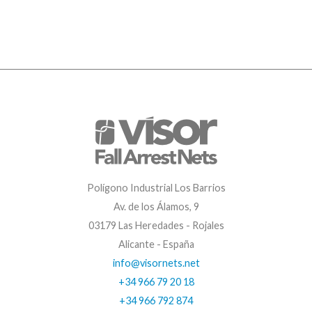
Polígono Industrial Los Barrios
Av. de los Álamos, 9
03179 Las Heredades - Rojales
Alicante - España
info@visornets.net
+34 966 79 20 18
+34 966 792 874