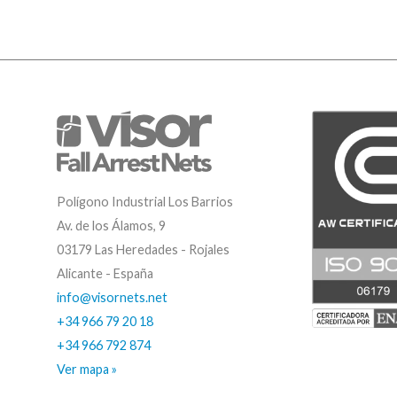
Polígono Industrial Los Barrios
Av. de los Álamos, 9
03179 Las Heredades - Rojales
Alicante - España
info@visornets.net
+34 966 79 20 18
+34 966 792 874
Ver mapa »