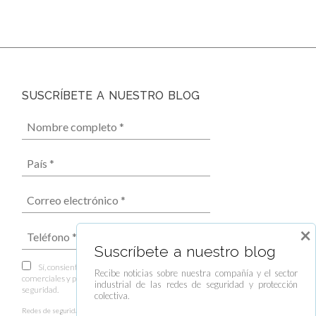
SUSCRÍBETE A NUESTRO BLOG
×
Suscríbete a nuestro blog
Sí, consiento el envío de boletines informativos,
Recibe noticias sobre nuestra compañía y el sector
comerciales y publicitarios por parte de Redes de
industrial de las redes de seguridad y protección
seguridad.
colectiva.
Redes de seguridad es el responsable del tratamiento de los