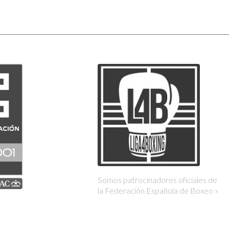
Somos patrocinadores oficiales de
la Federación Española de Boxeo »