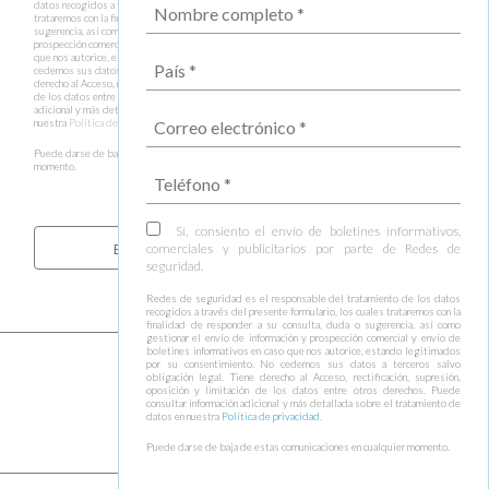
datos recogidos a través del presente formulario, los cuales
trataremos con la finalidad de responder a su consulta, duda o
sugerencia, así como gestionar el envío de información y
prospección comercial y envío de boletines informativos en caso
que nos autorice, estando legitimados por su consentimiento. No
cedemos sus datos a terceros salvo obligación legal. Tiene
derecho al Acceso, rectificación, supresión, oposición y limitación
de los datos entre otros derechos. Puede consultar información
adicional y más detallada sobre el tratamiento de datos en
nuestra
Política de privacidad
.
Puede darse de baja de estas comunicaciones en cualquier
momento.
Sí, consiento el envío de boletines informativos,
comerciales y publicitarios por parte de Redes de
seguridad.
Redes de seguridad es el responsable del tratamiento de los datos
recogidos a través del presente formulario, los cuales trataremos con la
finalidad de responder a su consulta, duda o sugerencia, así como
gestionar el envío de información y prospección comercial y envío de
boletines informativos en caso que nos autorice, estando legitimados
por su consentimiento. No cedemos sus datos a terceros salvo
obligación legal. Tiene derecho al Acceso, rectificación, supresión,
oposición y limitación de los datos entre otros derechos. Puede
consultar información adicional y más detallada sobre el tratamiento de
datos en nuestra
Política de privacidad
.
Puede darse de baja de estas comunicaciones en cualquier momento.