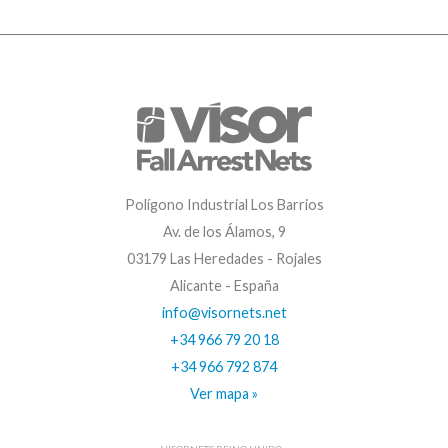
Polígono Industrial Los Barrios
Av. de los Álamos, 9
03179 Las Heredades - Rojales
Alicante - España
info@visornets.net
+34 966 79 20 18
+34 966 792 874
Ver mapa »