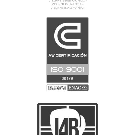
VISORNETS REINO UNIDO »
VISORNETS FRANCIA »
VISORNETS ALEMANIA »