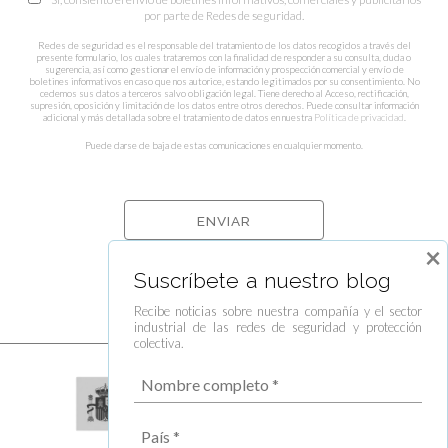
por parte de Redes de seguridad.
Redes de seguridad es el responsable del tratamiento de los datos recogidos a través del
presente formulario, los cuales trataremos con la finalidad de responder a su consulta, duda o
sugerencia, así como gestionar el envío de información y prospección comercial y envío de
boletines informativos en caso que nos autorice, estando legitimados por su consentimiento. No
cedemos sus datos a terceros salvo obligación legal. Tiene derecho al Acceso, rectificación,
supresión, oposición y limitación de los datos entre otros derechos. Puede consultar información
adicional y más detallada sobre el tratamiento de datos en nuestra
Política de privacidad
.
Puede darse de baja de estas comunicaciones en cualquier momento.
×
Suscríbete a nuestro blog
Recibe noticias sobre nuestra compañía y el sector
industrial de las redes de seguridad y protección
colectiva.