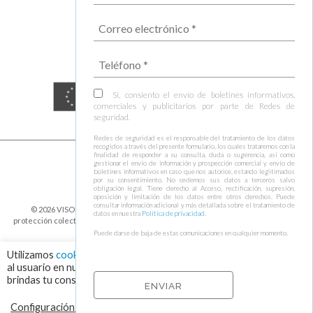
Sí, consiento el envío de boletines informativos,
comerciales y publicitarios por parte de Redes de
seguridad.
Redes de seguridad es el responsable del tratamiento de los datos
recogidos a través del presente formulario, los cuales trataremos con la
finalidad de responder a su consulta, duda o sugerencia, así como
gestionar el envío de información y prospección comercial y envío de
boletines informativos en caso que nos autorice, estando legitimados
por su consentimiento. No cedemos sus datos a terceros salvo
obligación legal. Tiene derecho al Acceso, rectificación, supresión,
oposición y limitación de los datos entre otros derechos. Puede
consultar información adicional y más detallada sobre el tratamiento de
© 2026 VISOR FALL ARREST NETS Redes de seguridad y elementos de
datos en nuestra
Política de privacidad
.
protección colectiva ⁃
Política de cookies y protección de datos
⁃
Condiciones de
envío
⁃ Design by
Ixotype
Puede darse de baja de estas comunicaciones en cualquier momento.
Utilizamos
cookies
para asegurar que damos la mejor experiencia
al usuario en nuestra web. Haciendo click en el botón "Aceptar",
brindas tu consentimiento para el uso de todas las cookies.
Configuración de cookies
RECHAZAR
ACEPTAR