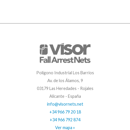
Polígono Industrial Los Barrios
Av. de los Álamos, 9
03179 Las Heredades - Rojales
Alicante - España
info@visornets.net
+34 966 79 20 18
+34 966 792 874
Ver mapa »