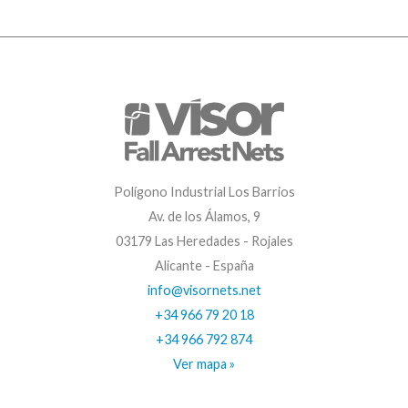
Polígono Industrial Los Barrios
Av. de los Álamos, 9
03179 Las Heredades - Rojales
Alicante - España
info@visornets.net
+34 966 79 20 18
+34 966 792 874
Ver mapa »