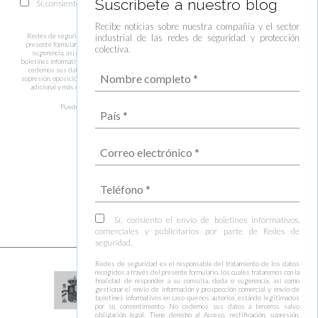
Suscríbete a nuestro blog
Sí, consiento el envío de boletines informativos, comerciales y publicitarios
por parte de Redes de seguridad.
Recibe noticias sobre nuestra compañía y el sector
industrial de las redes de seguridad y protección
Redes de seguridad es el responsable del tratamiento de los datos recogidos a través del
presente formulario, los cuales trataremos con la finalidad de responder a su consulta, duda o
colectiva.
sugerencia, así como gestionar el envío de información y prospección comercial y envío de
boletines informativos en caso que nos autorice, estando legitimados por su consentimiento. No
cedemos sus datos a terceros salvo obligación legal. Tiene derecho al Acceso, rectificación,
supresión, oposición y limitación de los datos entre otros derechos. Puede consultar información
adicional y más detallada sobre el tratamiento de datos en nuestra
Política de privacidad
.
Puede darse de baja de estas comunicaciones en cualquier momento.
Sí, consiento el envío de boletines informativos,
comerciales y publicitarios por parte de Redes de
seguridad.
Redes de seguridad es el responsable del tratamiento de los datos
recogidos a través del presente formulario, los cuales trataremos con la
finalidad de responder a su consulta, duda o sugerencia, así como
gestionar el envío de información y prospección comercial y envío de
boletines informativos en caso que nos autorice, estando legitimados
por su consentimiento. No cedemos sus datos a terceros salvo
obligación legal. Tiene derecho al Acceso, rectificación, supresión,