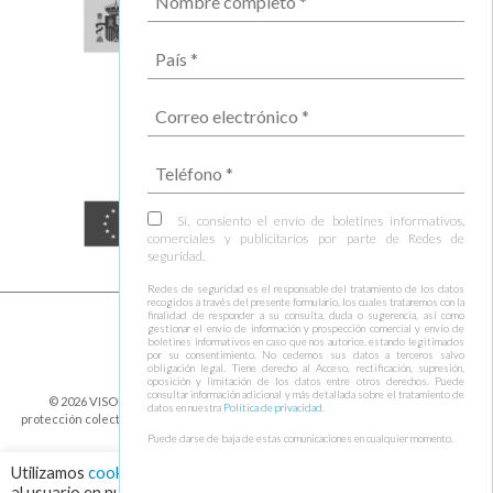
Sí, consiento el envío de boletines informativos,
comerciales y publicitarios por parte de Redes de
seguridad.
Redes de seguridad es el responsable del tratamiento de los datos
recogidos a través del presente formulario, los cuales trataremos con la
finalidad de responder a su consulta, duda o sugerencia, así como
gestionar el envío de información y prospección comercial y envío de
boletines informativos en caso que nos autorice, estando legitimados
por su consentimiento. No cedemos sus datos a terceros salvo
obligación legal. Tiene derecho al Acceso, rectificación, supresión,
oposición y limitación de los datos entre otros derechos. Puede
consultar información adicional y más detallada sobre el tratamiento de
© 2026 VISOR FALL ARREST NETS Redes de seguridad y elementos de
datos en nuestra
Política de privacidad
.
protección colectiva ⁃
Política de cookies y protección de datos
⁃
Condiciones de
envío
⁃ Design by
Ixotype
Puede darse de baja de estas comunicaciones en cualquier momento.
Utilizamos
cookies
para asegurar que damos la mejor experiencia
al usuario en nuestra web. Haciendo click en el botón "Aceptar",