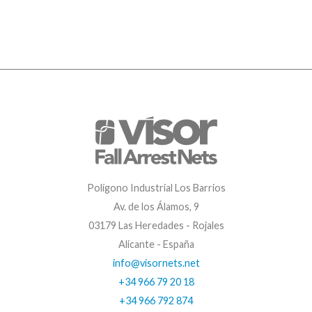
Polígono Industrial Los Barrios
Av. de los Álamos, 9
03179 Las Heredades - Rojales
Alicante - España
info@visornets.net
+34 966 79 20 18
+34 966 792 874