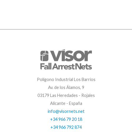
Polígono Industrial Los Barrios
Av. de los Álamos, 9
03179 Las Heredades - Rojales
Alicante - España
info@visornets.net
+34 966 79 20 18
+34 966 792 874