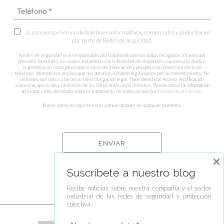
Sí, consiento el envío de boletines informativos, comerciales y publicitarios
por parte de Redes de seguridad.
Redes de seguridad es el responsable del tratamiento de los datos recogidos a través del
presente formulario, los cuales trataremos con la finalidad de responder a su consulta, duda o
sugerencia, así como gestionar el envío de información y prospección comercial y envío de
boletines informativos en caso que nos autorice, estando legitimados por su consentimiento. No
cedemos sus datos a terceros salvo obligación legal. Tiene derecho al Acceso, rectificación,
supresión, oposición y limitación de los datos entre otros derechos. Puede consultar información
adicional y más detallada sobre el tratamiento de datos en nuestra
Política de privacidad
.
Puede darse de baja de estas comunicaciones en cualquier momento.
×
Suscríbete a nuestro blog
Recibe noticias sobre nuestra compañía y el sector
industrial de las redes de seguridad y protección
colectiva.