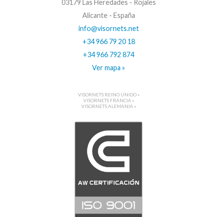
03179 Las Heredades - Rojales
Alicante - España
info@visornets.net
+34 966 79 20 18
+34 966 792 874
Ver mapa »
VISORNETS REINO UNIDO »
VISORNETS FRANCIA »
VISORNETS ALEMANIA »