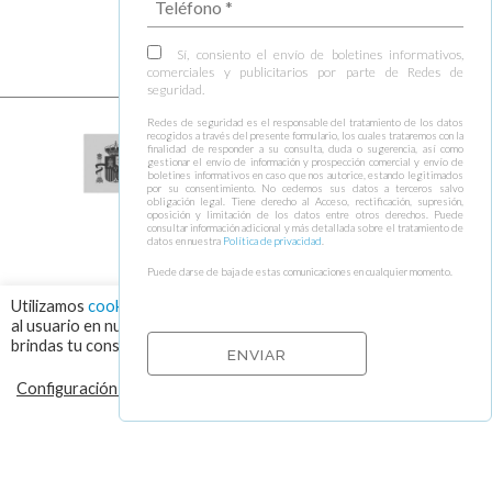
Sí, consiento el envío de boletines informativos,
comerciales y publicitarios por parte de Redes de
seguridad.
Redes de seguridad es el responsable del tratamiento de los datos
recogidos a través del presente formulario, los cuales trataremos con la
finalidad de responder a su consulta, duda o sugerencia, así como
gestionar el envío de información y prospección comercial y envío de
boletines informativos en caso que nos autorice, estando legitimados
por su consentimiento. No cedemos sus datos a terceros salvo
obligación legal. Tiene derecho al Acceso, rectificación, supresión,
oposición y limitación de los datos entre otros derechos. Puede
consultar información adicional y más detallada sobre el tratamiento de
datos en nuestra
Política de privacidad
.
Puede darse de baja de estas comunicaciones en cualquier momento.
Utilizamos
cookies
para asegurar que damos la mejor experiencia
al usuario en nuestra web. Haciendo click en el botón "Aceptar",
brindas tu consentimiento para el uso de todas las cookies.
Configuración de cookies
RECHAZAR
ACEPTAR