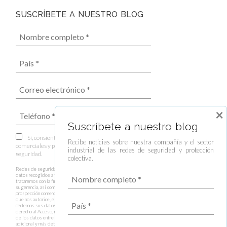
SUSCRÍBETE A NUESTRO BLOG
×
Suscríbete a nuestro blog
Sí, consiento el envío de boletines informativos,
Recibe noticias sobre nuestra compañía y el sector
comerciales y publicitarios por parte de Redes de
industrial de las redes de seguridad y protección
seguridad.
colectiva.
Redes de seguridad es el responsable del tratamiento de los
datos recogidos a través del presente formulario, los cuales
trataremos con la finalidad de responder a su consulta, duda o
sugerencia, así como gestionar el envío de información y
prospección comercial y envío de boletines informativos en caso
que nos autorice, estando legitimados por su consentimiento. No
cedemos sus datos a terceros salvo obligación legal. Tiene
derecho al Acceso, rectificación, supresión, oposición y limitación
de los datos entre otros derechos. Puede consultar información
adicional y más detallada sobre el tratamiento de datos en