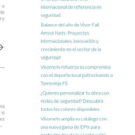
n o
internacional de referencia en
 de
seguridad
í y
Balance del año de Visor Fall
Arrest Nets: Proyectos
internacionales, innovación y
crecimiento en el sector de la
seguridad
Visornets refuerza su compromiso
con el deporte local patrocinando a
Torrevieja FS
¿Quieres personalizar tu obra con
redes de seguridad? Descubre
ema
todos los colores disponibles
 sí
ez
Visornets amplía su catálogo con
ja
una nueva gama de EPIs para
profesionales de la construcción