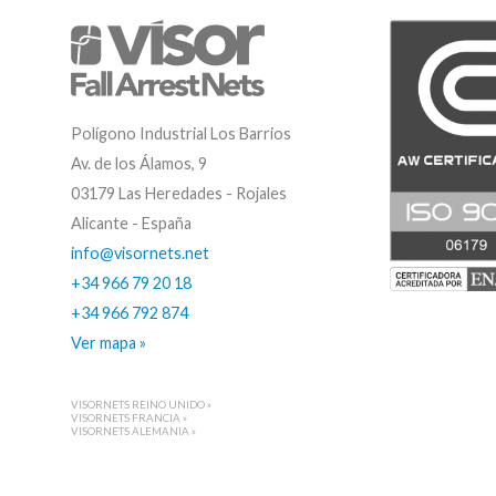
Polígono Industrial Los Barrios
Av. de los Álamos, 9
03179 Las Heredades - Rojales
Alicante - España
info@visornets.net
+34 966 79 20 18
+34 966 792 874
Ver mapa »
VISORNETS REINO UNIDO »
VISORNETS FRANCIA »
VISORNETS ALEMANIA »