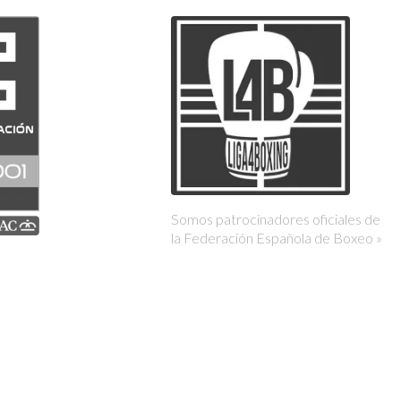
Somos patrocinadores oficiales de
la Federación Española de Boxeo »