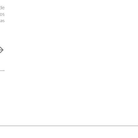
de
gos
as