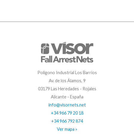
Polígono Industrial Los Barrios
Av. de los Álamos, 9
03179 Las Heredades - Rojales
Alicante - España
info@visornets.net
+34 966 79 20 18
+34 966 792 874
Ver mapa »