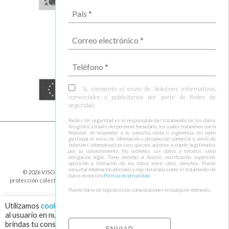
Sí, consiento el envío de boletines informativos,
comerciales y publicitarios por parte de Redes de
seguridad.
Redes de seguridad es el responsable del tratamiento de los datos
recogidos a través del presente formulario, los cuales trataremos con la
finalidad de responder a su consulta, duda o sugerencia, así como
gestionar el envío de información y prospección comercial y envío de
boletines informativos en caso que nos autorice, estando legitimados
por su consentimiento. No cedemos sus datos a terceros salvo
obligación legal. Tiene derecho al Acceso, rectificación, supresión,
oposición y limitación de los datos entre otros derechos. Puede
consultar información adicional y más detallada sobre el tratamiento de
© 2026 VISOR FALL ARREST NETS Redes de seguridad y elementos de
datos en nuestra
Política de privacidad
.
protección colectiva ⁃
Política de cookies y protección de datos
⁃
Condiciones de
envío
⁃ Design by
Ixotype
Puede darse de baja de estas comunicaciones en cualquier momento.
Utilizamos
cookies
para asegurar que damos la mejor experiencia
al usuario en nuestra web. Haciendo click en el botón "Aceptar",
brindas tu consentimiento para el uso de todas las cookies.