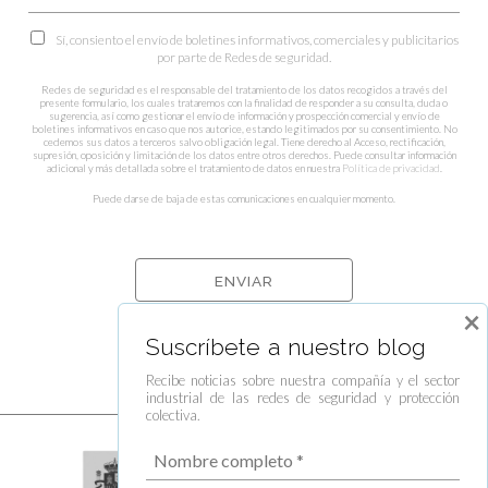
Sí, consiento el envío de boletines informativos, comerciales y publicitarios
por parte de Redes de seguridad.
Redes de seguridad es el responsable del tratamiento de los datos recogidos a través del
presente formulario, los cuales trataremos con la finalidad de responder a su consulta, duda o
sugerencia, así como gestionar el envío de información y prospección comercial y envío de
boletines informativos en caso que nos autorice, estando legitimados por su consentimiento. No
cedemos sus datos a terceros salvo obligación legal. Tiene derecho al Acceso, rectificación,
supresión, oposición y limitación de los datos entre otros derechos. Puede consultar información
adicional y más detallada sobre el tratamiento de datos en nuestra
Política de privacidad
.
Puede darse de baja de estas comunicaciones en cualquier momento.
×
Suscríbete a nuestro blog
Recibe noticias sobre nuestra compañía y el sector
industrial de las redes de seguridad y protección
colectiva.