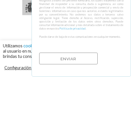
recogidos a través del presente formulario, los cuales trataremos con la
finalidad de responder a su consulta, duda o sugerencia, así como
gestionar el envío de información y prospección comercial y envío de
boletines informativos en caso que nos autorice, estando legitimados
por su consentimiento. No cedemos sus datos a terceros salvo
obligación legal. Tiene derecho al Acceso, rectificación, supresión,
oposición y limitación de los datos entre otros derechos. Puede
consultar información adicional y más detallada sobre el tratamiento de
datos en nuestra
Política de privacidad
.
Puede darse de baja de estas comunicaciones en cualquier momento.
Utilizamos
cookies
para asegurar que damos la mejor experiencia
al usuario en nuestra web. Haciendo click en el botón "Aceptar",
brindas tu consentimiento para el uso de todas las cookies.
Configuración de cookies
RECHAZAR
ACEPTAR
© 2026 VISOR FALL ARREST NETS Redes de seguridad y elementos de
protección colectiva ⁃
Política de cookies y protección de datos
⁃
Condiciones de
envío
⁃ Design by
Ixotype