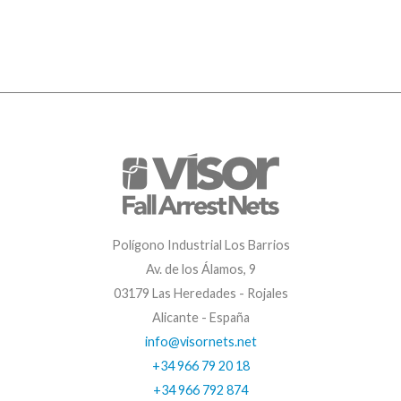
Polígono Industrial Los Barrios
Av. de los Álamos, 9
03179 Las Heredades - Rojales
Alicante - España
info@visornets.net
+34 966 79 20 18
+34 966 792 874