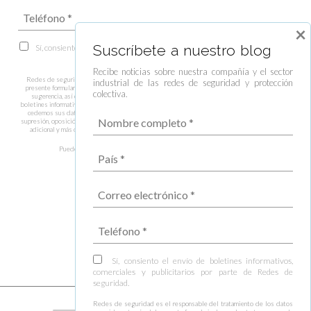
×
Suscríbete a nuestro blog
Sí, consiento el envío de boletines informativos, comerciales y publicitarios
por parte de Redes de seguridad.
Recibe noticias sobre nuestra compañía y el sector
Redes de seguridad es el responsable del tratamiento de los datos recogidos a través del
industrial de las redes de seguridad y protección
presente formulario, los cuales trataremos con la finalidad de responder a su consulta, duda o
colectiva.
sugerencia, así como gestionar el envío de información y prospección comercial y envío de
boletines informativos en caso que nos autorice, estando legitimados por su consentimiento. No
cedemos sus datos a terceros salvo obligación legal. Tiene derecho al Acceso, rectificación,
supresión, oposición y limitación de los datos entre otros derechos. Puede consultar información
adicional y más detallada sobre el tratamiento de datos en nuestra
Política de privacidad
.
Puede darse de baja de estas comunicaciones en cualquier momento.
Sí, consiento el envío de boletines informativos,
comerciales y publicitarios por parte de Redes de
seguridad.
Redes de seguridad es el responsable del tratamiento de los datos