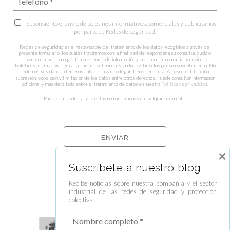
Sí, consiento el envío de boletines informativos, comerciales y publicitarios
por parte de Redes de seguridad.
Redes de seguridad es el responsable del tratamiento de los datos recogidos a través del
presente formulario, los cuales trataremos con la finalidad de responder a su consulta, duda o
sugerencia, así como gestionar el envío de información y prospección comercial y envío de
boletines informativos en caso que nos autorice, estando legitimados por su consentimiento. No
cedemos sus datos a terceros salvo obligación legal. Tiene derecho al Acceso, rectificación,
supresión, oposición y limitación de los datos entre otros derechos. Puede consultar información
adicional y más detallada sobre el tratamiento de datos en nuestra
Política de privacidad
.
Puede darse de baja de estas comunicaciones en cualquier momento.
×
Suscríbete a nuestro blog
Recibe noticias sobre nuestra compañía y el sector
industrial de las redes de seguridad y protección
colectiva.