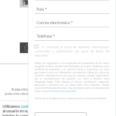
Sí, consiento el envío de boletines informativos,
comerciales y publicitarios por parte de Redes de
seguridad.
Redes de seguridad es el responsable del tratamiento de los datos
recogidos a través del presente formulario, los cuales trataremos con la
finalidad de responder a su consulta, duda o sugerencia, así como
gestionar el envío de información y prospección comercial y envío de
boletines informativos en caso que nos autorice, estando legitimados
por su consentimiento. No cedemos sus datos a terceros salvo
obligación legal. Tiene derecho al Acceso, rectificación, supresión,
oposición y limitación de los datos entre otros derechos. Puede
consultar información adicional y más detallada sobre el tratamiento de
© 2026 VISOR FALL ARREST NETS Redes de seguridad y elementos de
datos en nuestra
Política de privacidad
.
protección colectiva ⁃
Política de cookies y protección de datos
⁃
Condiciones de
envío
⁃ Design by
Ixotype
Puede darse de baja de estas comunicaciones en cualquier momento.
Utilizamos
cookies
para asegurar que damos la mejor experiencia
al usuario en nuestra web. Haciendo click en el botón "Aceptar",
brindas tu consentimiento para el uso de todas las cookies.