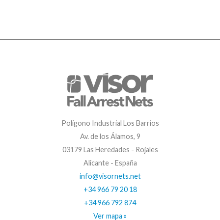
Polígono Industrial Los Barrios
Av. de los Álamos, 9
03179 Las Heredades - Rojales
Alicante - España
info@visornets.net
+34 966 79 20 18
+34 966 792 874
Ver mapa »