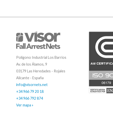
Polígono Industrial Los Barrios
Av. de los Álamos, 9
03179 Las Heredades - Rojales
Alicante - España
info@visornets.net
+34 966 79 20 18
+34 966 792 874
Ver mapa »