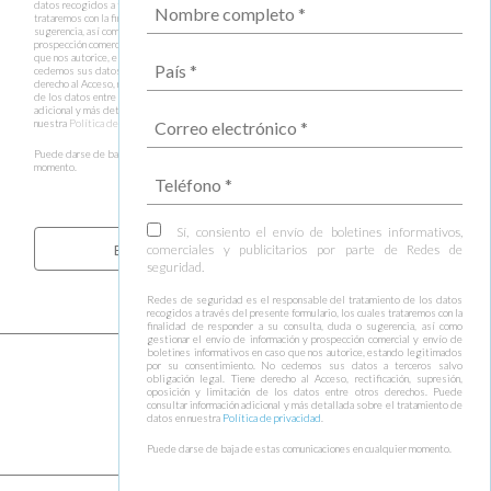
datos recogidos a través del presente formulario, los cuales
trataremos con la finalidad de responder a su consulta, duda o
sugerencia, así como gestionar el envío de información y
prospección comercial y envío de boletines informativos en caso
que nos autorice, estando legitimados por su consentimiento. No
cedemos sus datos a terceros salvo obligación legal. Tiene
derecho al Acceso, rectificación, supresión, oposición y limitación
de los datos entre otros derechos. Puede consultar información
adicional y más detallada sobre el tratamiento de datos en
nuestra
Política de privacidad
.
Puede darse de baja de estas comunicaciones en cualquier
momento.
Sí, consiento el envío de boletines informativos,
comerciales y publicitarios por parte de Redes de
seguridad.
Redes de seguridad es el responsable del tratamiento de los datos
recogidos a través del presente formulario, los cuales trataremos con la
finalidad de responder a su consulta, duda o sugerencia, así como
gestionar el envío de información y prospección comercial y envío de
boletines informativos en caso que nos autorice, estando legitimados
por su consentimiento. No cedemos sus datos a terceros salvo
obligación legal. Tiene derecho al Acceso, rectificación, supresión,
oposición y limitación de los datos entre otros derechos. Puede
consultar información adicional y más detallada sobre el tratamiento de
datos en nuestra
Política de privacidad
.
Puede darse de baja de estas comunicaciones en cualquier momento.