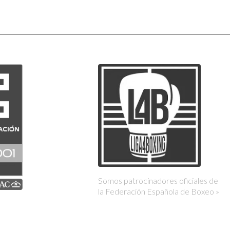
Somos patrocinadores oficiales de
la Federación Española de Boxeo »