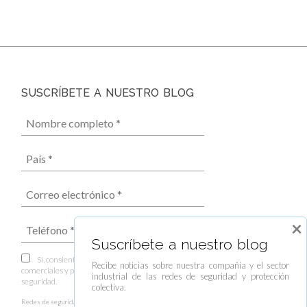
SUSCRÍBETE A NUESTRO BLOG
×
Suscríbete a nuestro blog
Sí, consiento el envío de boletines informativos,
Recibe noticias sobre nuestra compañía y el sector
comerciales y publicitarios por parte de Redes de
industrial de las redes de seguridad y protección
seguridad.
colectiva.
Redes de seguridad es el responsable del tratamiento de los